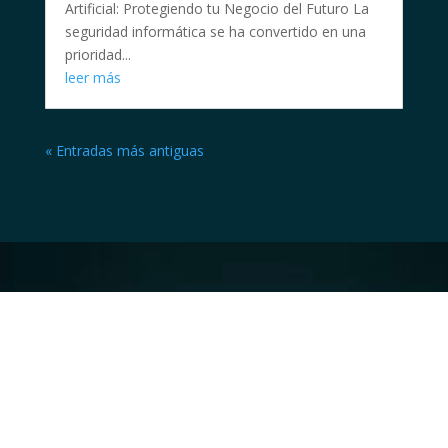
Artificial: Protegiendo tu Negocio del Futuro La
seguridad informática se ha convertido en una
prioridad...
leer más
« Entradas más antiguas
Reproductor
de
vídeo