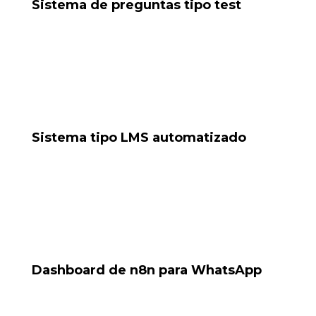
Sistema de preguntas tipo test
Script para insertar preguntas a una base de datos,
detectando duplicadas y autocompletando.
Tools: Python, base de datos, validación lógica
Sistema tipo LMS automatizado
Proyecto piloto para automatizar evaluaciones y
respuestas desde WhatsApp.
Tools: WhatsApp Bot, base de datos, IA
Dashboard de n8n para WhatsApp
Automatización de grupos con reglas, perfiles y bots
moderadores.