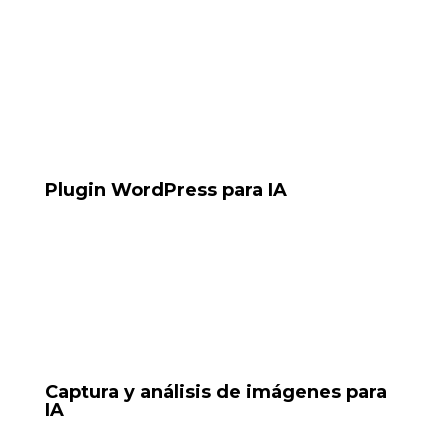
Tools: n8n, Baileys, Docker
Plugin WordPress para IA
Plugin para reservas conectado a
Tools: PHP, OpenAI API, WordPress Plugin Dev
Captura y análisis de imágenes para
IA
Sistema que captura imágenes (piel, pantalla, texto) y