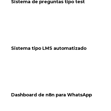
Sistema de preguntas tipo test
Script para insertar preguntas a una base de datos,
detectando duplicadas y autocompletando.
Tools: Python, base de datos, validación lógica
Sistema tipo LMS automatizado
Proyecto piloto para automatizar evaluaciones y
respuestas desde WhatsApp.
Tools: WhatsApp Bot, base de datos, IA
Dashboard de n8n para WhatsApp
Automatización de grupos con reglas, perfiles y bots
moderadores.