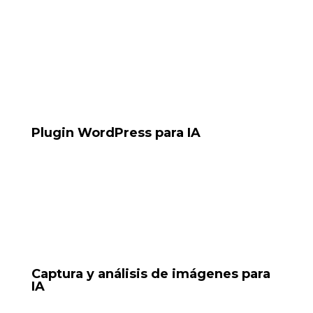
Tools: n8n, Baileys, Docker
Plugin WordPress para IA
Plugin para reservas conectado a
Tools: PHP, OpenAI API, WordPress Plugin Dev
Captura y análisis de imágenes para
IA
Sistema que captura imágenes (piel, pantalla, texto) y