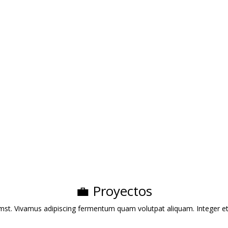
– Mantenimiento de
de Especialidad en
as Verdes
Boadilla del Monte
esa dedicada al diseño,
Cafetería que ofrece desayun
alación y mantenimiento de
brunch y una selección de caf
ines, ofreciendo servicios
de especialidad en un ambien
onalizados para espacios
acogedor inspirado en la
denciales y comerciales.​
Patagonia chilena.​
ce:
serviciodejardineriaja.es
Enlace:
cafeaustral.es
💼 Proyectos
st. Vivamus adipiscing fermentum quam volutpat aliquam. Integer et elit