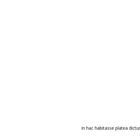
JA 
Áre
Empr
inst
jard
pers
resi
Enla
In hac habitasse platea dictum