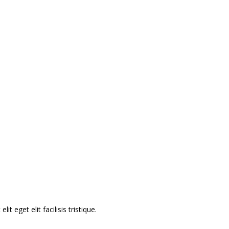
os,
és
te
 eget elit facilisis tristique.