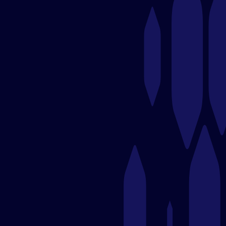
tendencias con un estilo único.
Enlace:
elmercadodeloretta.com
🌿 Servicio de Jardinería JA –
Mantenimiento de Áreas Verdes
Empresa dedicada al diseño, instalación y
mantenimiento de jardines, ofreciendo servicios
personalizados para espacios residenciales y
comerciales.​
Enlace:
serviciodejardineriaja.es
☕ Café Austral – Cafetería de