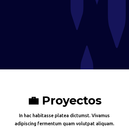
Especialidad en Boadilla del Monte
Cafetería que ofrece desayunos, brunch y una
selección de cafés de especialidad en un ambiente
acogedor inspirado en la Patagonia chilena.​
Enlace:
cafeaustral.es
💼 Proyectos
In hac habitasse platea dictumst. Vivamus
adipiscing fermentum quam volutpat aliquam.