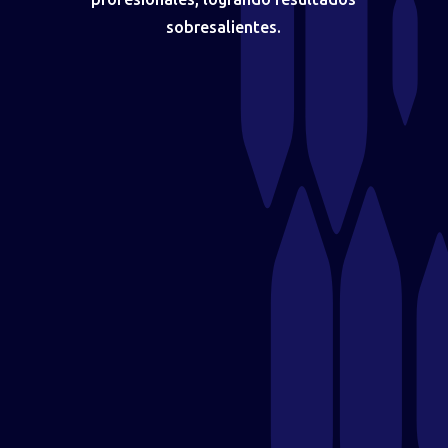
sobresalientes.
📱 Friimovil – Servicio Técnico en
Móstoles
Especialistas en reparación y venta de productos
electrónicos, incluyendo móviles, tablets y accesorios.​
Enlace:
friimovil.com.es
❄️ GBS Group – Soluciones de
Climatización Industrial
Empresa con más de 25 años de experiencia en
mantenimiento y reparación de sistemas de aire