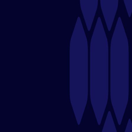
acondicionado industrial, refrigeración y climatización.​
Enlace:
gbs.group
🍛 India Gate – Restaurante Indio en
Boadilla del Monte
Restaurante que ofrece auténtica comida india con
una amplia variedad de platos tradicionales y un
ambiente acogedor.
Enlace:
indiagateboadilladelmonte.es
👗 El Mercado de Loretta – Tienda de
Ropa Juvenil
Boutique que ofrece una cuidada selección de ropa y
accesorios para jóvenes, combinando las últimas