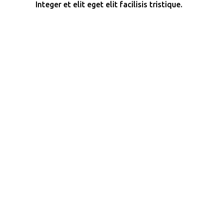
Integer et elit eget elit facilisis tristique.
Bot de reservas WhatsApp + n8n
Proyecto para gestionar reservas desde WhatsApp
directamente hacia Google Sheets.
Tools: Baileys, Google Sheets, n8n
Sistema de preguntas tipo test
Script para insertar preguntas a una base de datos,
detectando duplicadas y autocompletando.