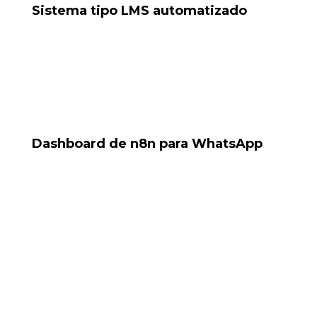
Sistema tipo LMS automatizado
Proyecto piloto para automatizar evaluaciones y
respuestas desde WhatsApp.
Tools: WhatsApp Bot, base de datos, IA
Dashboard de n8n para WhatsApp
Automatización de grupos con reglas, perfiles y bots
moderadores.
Tools: n8n, Baileys, Docker