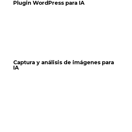
Plugin WordPress para IA
Plugin para reservas conectado a
Tools: PHP, OpenAI API, WordPress Plugin Dev
Captura y análisis de imágenes para
IA
Sistema que captura imágenes (piel, pantalla, texto) y
las interpreta usando OCR o IA, con automatización
para explicar o derivar el análisis.
Tools: Python, OCR, n8n, Selenium, Google Vision,
Google Forms