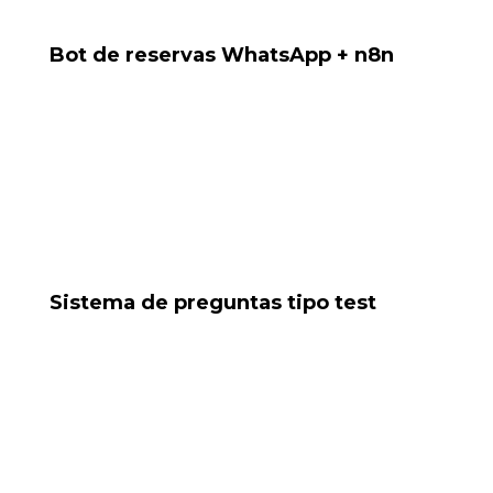
Bot de reservas WhatsApp + n8n
Proyecto para gestionar reservas desde WhatsApp
directamente hacia Google Sheets.
Tools: Baileys, Google Sheets, n8n
Sistema de preguntas tipo test
Script para insertar preguntas a una base de datos,
detectando duplicadas y autocompletando.
Tools: Python, base de datos, validación lógica