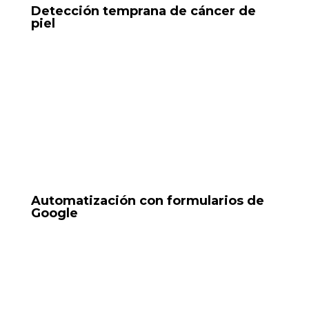
Detección temprana de cáncer de
piel
IA médica, OCR, Python, Google Forms, n8n,
WebAppSistema que permite enviar imágenes desde
formularios o WhatsApp, analiza la imagen con IA,
evalúa riesgos y ofrece recomendaciones
personalizadas.
Tools: WhatsApp Bot, base de datos, IA
Automatización con formularios de
Google
Uso de formularios para capturar información
(clientes, pedidos, datos de salud) y transformarlos en
entradas de un flujo de automatización en n8n o
Make.com.
Tools: Google Forms, Google Sheets, n8n, Make.com,