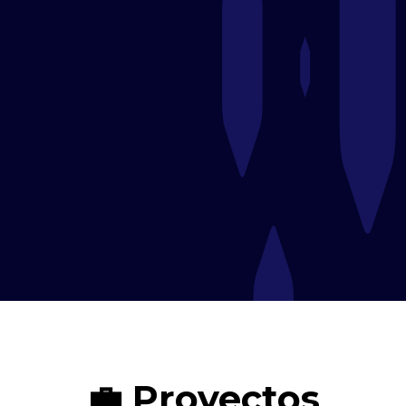
☕ Café Austral – Cafetería de
Especialidad en Boadilla del Monte
Cafetería que ofrece desayunos, brunch y una
selección de cafés de especialidad en un ambiente
acogedor inspirado en la Patagonia chilena.​
Enlace:
cafeaustral.es
💼 Proyectos