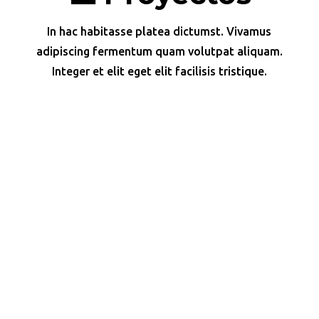
In hac habitasse platea dictumst. Vivamus
adipiscing fermentum quam volutpat aliquam.
Integer et elit eget elit facilisis tristique.
Bot de reservas WhatsApp + n8n
Proyecto para gestionar reservas desde WhatsApp
directamente hacia Google Sheets.
Tools: Baileys, Google Sheets, n8n