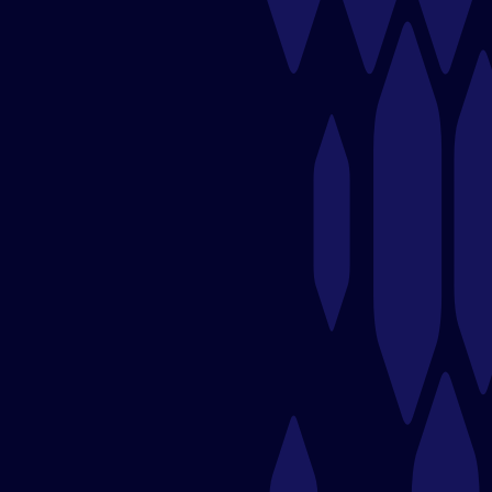
👗 El Mercado de Loretta – Tienda de
Ropa Juvenil
Boutique que ofrece una cuidada selección de ropa y
accesorios para jóvenes, combinando las últimas
tendencias con un estilo único.
Enlace:
elmercadodeloretta.com
🌿 Servicio de Jardinería JA –
Mantenimiento de Áreas Verdes
Empresa dedicada al diseño, instalación y
mantenimiento de jardines, ofreciendo servicios
personalizados para espacios residenciales y
comerciales.​
Enlace:
serviciodejardineriaja.es