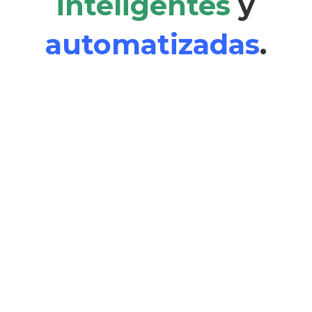
inteligentes
y
automatizadas
.
Implementamos flujos de trabajo
automatizados utilizando
herramientas como n8n para