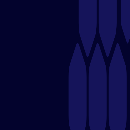
❄️ GBS Group – Soluciones de
Climatización Industrial
Empresa con más de 25 años de experiencia en
mantenimiento y reparación de sistemas de aire
acondicionado industrial, refrigeración y climatización.​
Enlace:
gbs.group
🍛 India Gate – Restaurante Indio en
Boadilla del Monte
Restaurante que ofrece auténtica comida india con
una amplia variedad de platos tradicionales y un
ambiente acogedor.
Enlace:
indiagateboadilladelmonte.es