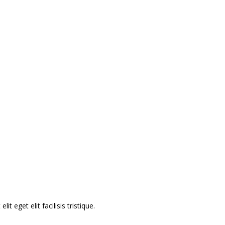
os,
és
te
 eget elit facilisis tristique.