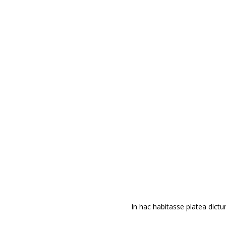
JA 
Áre
Empr
inst
jard
pers
resi
Enla
In hac habitasse platea dictum