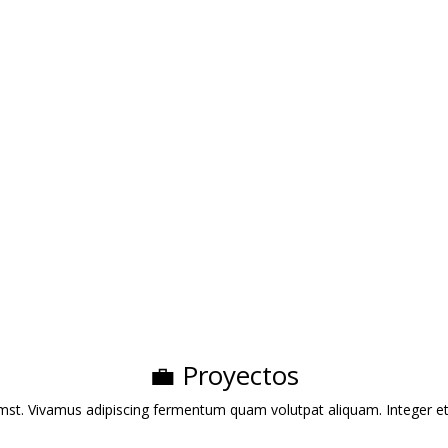
– Mantenimiento de
de Especialidad en
as Verdes
Boadilla del Monte
esa dedicada al diseño,
Cafetería que ofrece desayun
alación y mantenimiento de
brunch y una selección de caf
ines, ofreciendo servicios
de especialidad en un ambien
onalizados para espacios
acogedor inspirado en la
denciales y comerciales.​
Patagonia chilena.​
ce:
serviciodejardineriaja.es
Enlace:
cafeaustral.es
💼 Proyectos
st. Vivamus adipiscing fermentum quam volutpat aliquam. Integer et elit