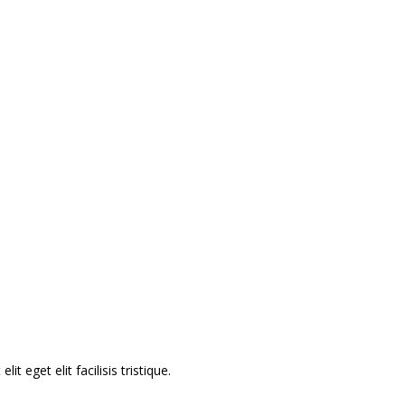
os,
és
te
 eget elit facilisis tristique.