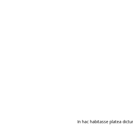
JA 
Áre
Empr
inst
jard
pers
resi
Enla
In hac habitasse platea dictum